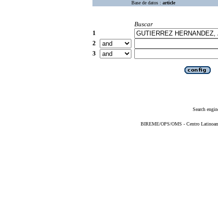
Base de datos :
article
Buscar
1
2
3
Search engin
BIREME/OPS/OMS - Centro Latinoameri