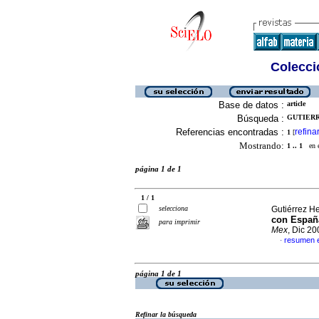
Colecció
Base de datos :
article
Búsqueda :
GUTIERR
Referencias encontradas :
refina
1
[
Mostrando:
1 .. 1
en el
página 1 de 1
1 / 1
selecciona
Gutiérrez H
con España
para imprimir
Mex
, Dic 2
resumen 
·
página 1 de 1
Refinar la búsqueda