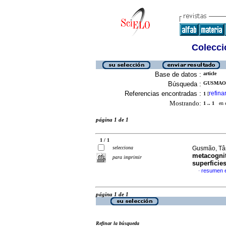
Colecció
Base de datos :
article
Búsqueda :
GUSMAO, 
Referencias encontradas :
refina
1
[
Mostrando:
1 .. 1
en el
página 1 de 1
1 / 1
selecciona
Gusmão, Tân
metacognit
para imprimir
superficie
resumen 
·
página 1 de 1
Refinar la búsqueda