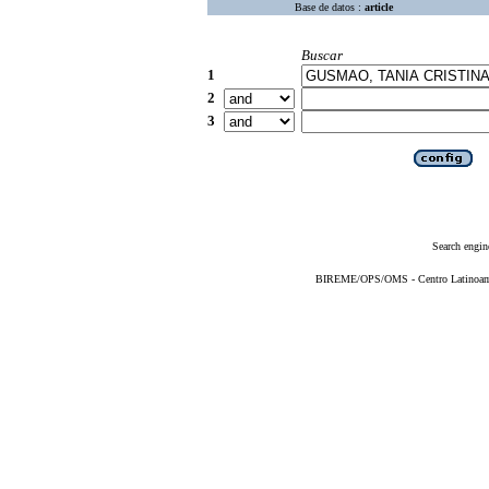
Base de datos :
article
Buscar
1
2
3
Search engin
BIREME/OPS/OMS - Centro Latinoameri