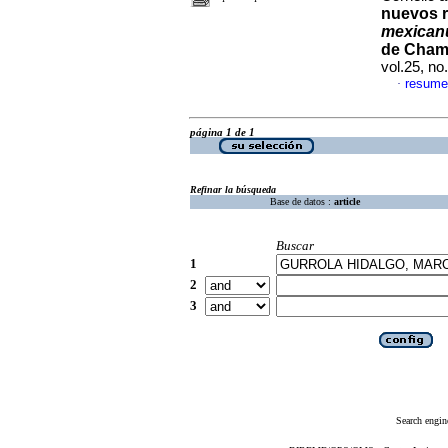
nuevos r
mexican
de Chame
vol.25, n
resume
·
página 1 de 1
Refinar la búsqueda
Base de datos :
article
Buscar
1
2
3
Search engin