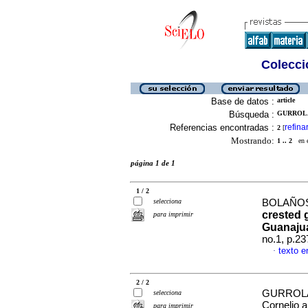
Colecció
Base de datos :
article
Búsqueda :
GURROLA
Referencias encontradas :
refina
2
[
Mostrando:
1 .. 2
en el
página 1 de 1
1 / 2
selecciona
BOLAÑOS 
crested 
para imprimir
Guanajua
no.1, p.2
texto e
·
2 / 2
GURROLA
selecciona
Cornelio
para imprimir