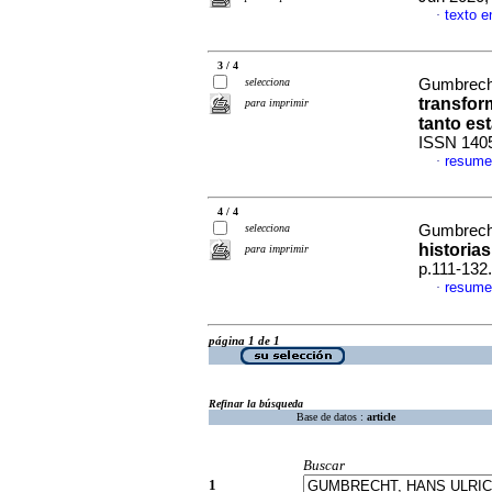
texto e
·
3 / 4
selecciona
Gumbrecht
transfo
para imprimir
tanto es
ISSN 140
resume
·
4 / 4
selecciona
Gumbrecht
historias
para imprimir
p.111-132
resume
·
página 1 de 1
Refinar la búsqueda
Base de datos :
article
Buscar
1