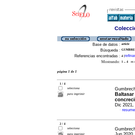
Colecció
Base de datos :
article
Búsqueda :
GUMBREC
Referencias encontradas :
refina
4
[
Mostrando:
1 .. 4
en el
página 1 de 1
1 / 4
selecciona
Gumbrecht
Baltasar
para imprimir
concreci
Dic 2021,
resume
·
2 / 4
selecciona
Gumbrecht
Jun 2020,
para imprimir