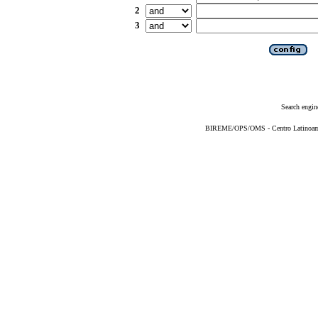
2
3
Search engin
BIREME/OPS/OMS - Centro Latinoameri