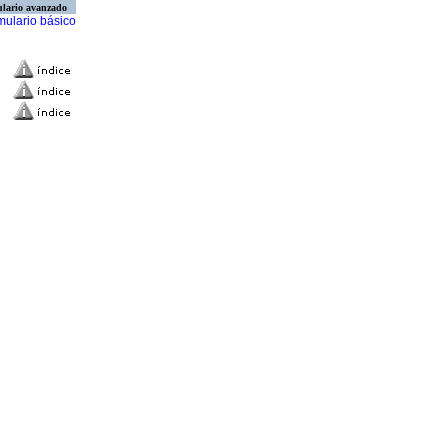
lario avanzado
mulario básico