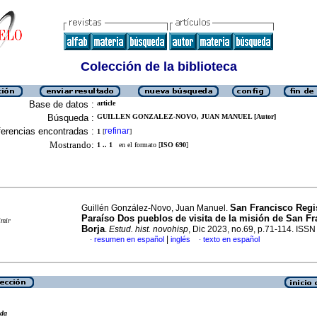
Colección de la biblioteca
Base de datos :
article
Búsqueda :
GUILLEN GONZALEZ-NOVO, JUAN MANUEL [Autor]
erencias encontradas :
refinar
1
[
]
Mostrando:
1 .. 1
en el formato [
ISO 690
]
San Francisco Regi
Guillén González-Novo, Juan Manuel.
Paraíso Dos pueblos de visita de la misión de San Fr
imir
Borja
.
Estud. hist. novohisp
, Dic 2023, no.69, p.71-114. ISS
|
resumen en español
inglés
texto en español
·
·
eda