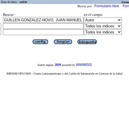
Base de datos :
article
Formu
Formulario libre
For
Buscar por :
Buscar
en el campo
iAH
WWWISIS
Search engine:
powered by
BIREME/OPS/OMS - Centro Latinoamericano y del Caribe de Información en Ciencias de la Salud