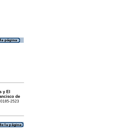
s y El
ancisco de
N 0185-2523