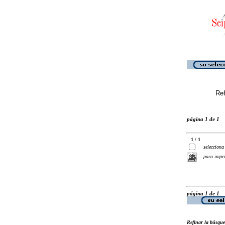
Ref
página 1 de 1
1 / 1
selecciona
para impr
página 1 de 1
Refinar la búsqu