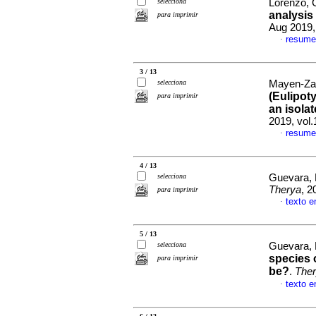
selecciona
Lorenzo, 
analysis 
para imprimir
Aug 2019,
resume
·
3 / 13
selecciona
Mayen-Zar
(Eulipoty
para imprimir
an isola
2019, vol.
resume
·
4 / 13
selecciona
Guevara, 
Therya
, 2
para imprimir
texto e
·
5 / 13
selecciona
Guevara, 
species 
para imprimir
be?
.
The
texto e
·