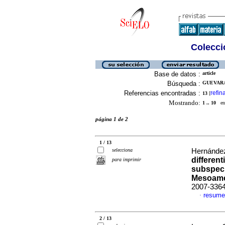
Colecció
Base de datos :
article
Búsqueda :
GUEVARA
Referencias encontradas :
refin
13
[
Mostrando:
1 .. 10
en 
página 1 de 2
1 / 13
selecciona
Hernández
different
para imprimir
subspeci
Mesoame
2007-336
resume
·
2 / 13