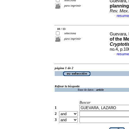
selecciona
Guevara, 
planning 
para imprimir
Rev. Mex.
resume
·
10 / 13
selecciona
Guevara, 
of the M
para imprimir
Cryptoti
no.4, p.1
resume
·
página 1 de 2
Refinar la búsqueda
Base de datos :
article
Buscar
1
2
3