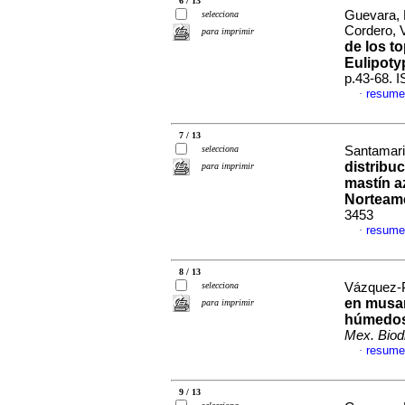
6 / 13
Guevara, 
selecciona
Cordero, 
para imprimir
de los t
Eulipoty
p.43-68. 
resume
·
7 / 13
selecciona
Santamaria
distribu
para imprimir
mastín a
Norteam
3453
resume
·
8 / 13
selecciona
Vázquez-P
en musar
para imprimir
húmedos 
Mex. Biodi
resume
·
9 / 13