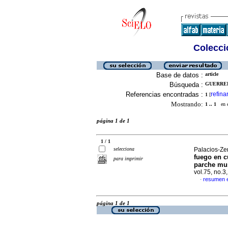
Colecció
Base de datos :
article
Búsqueda :
GUERRER
Referencias encontradas :
refina
1
[
Mostrando:
1 .. 1
en el
página 1 de 1
1 / 1
selecciona
Palacios-Zer
fuego en c
para imprimir
parche mus
vol.75, no.
resumen 
·
página 1 de 1