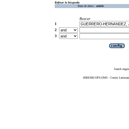
Refinar la búsqueda
Base de datos :
article
Buscar
1
2
3
Search engin
BIREME/OPS/OMS - Centro Latinoameri