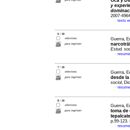
Oca y Di
y experi
dominac
2007-496
texto e
·
6 / 10
selecciona
Guerra, E
narcotrá
para imprimir
Estud. soc
resume
·
7 / 10
selecciona
Guerra, E
desde la
para imprimir
sociol
, Di
resume
·
8 / 10
selecciona
Guerra, E
toma de 
para imprimir
tepalcat
p.99-123.
resume
·