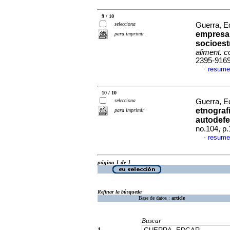
9 / 10
selecciona
Guerra, E
empresar
para imprimir
socioest
aliment. c
2395-916
resume
·
10 / 10
selecciona
Guerra, E
etnograf
para imprimir
autodef
no.104, p
resume
·
página 1 de 1
Refinar la búsqueda
Base de datos :
article
Buscar
1