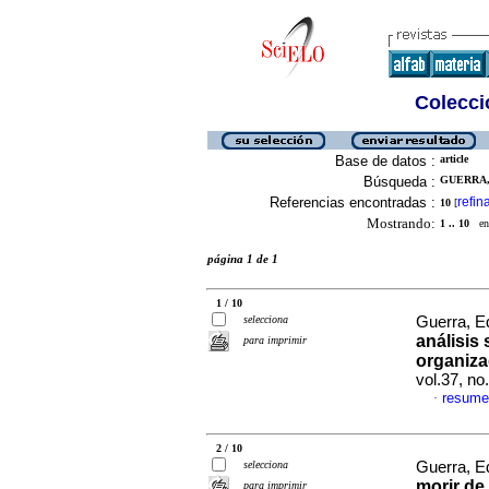
Colecció
Base de datos :
article
Búsqueda :
GUERRA,
Referencias encontradas :
refin
10
[
Mostrando:
1 .. 10
en 
página 1 de 1
1 / 10
selecciona
Guerra, E
análisis 
para imprimir
organiza
vol.37, n
resume
·
2 / 10
selecciona
Guerra, E
morir de
para imprimir