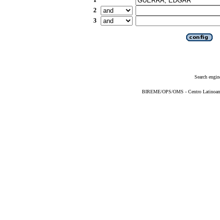
2
3
Search engin
BIREME/OPS/OMS - Centro Latinoameri