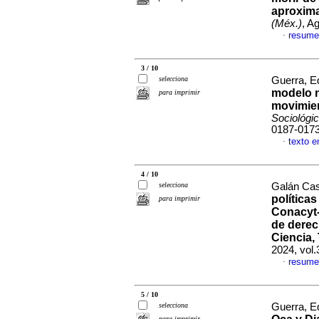
aproxima
(Méx.)
, A
resume
·
3 / 10
selecciona
Guerra, E
modelo n
para imprimir
movimien
Sociológi
0187-017
texto e
·
4 / 10
selecciona
Galán Cas
política
para imprimir
Conacyt-
de derec
Ciencia,
2024, vol
resume
·
5 / 10
selecciona
Guerra, E
para imprimir