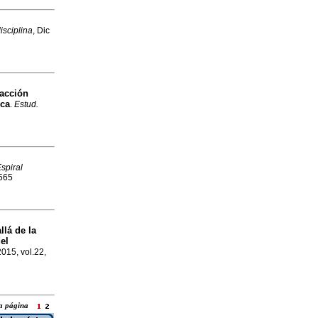
disciplina
, Dic
acción
ica
.
Estud.
spiral
0565
llá de la
el
2015, vol.22,
 la página