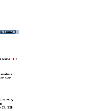
 la página
 análisis
ev. Mex.
ultural y
de
no.53. ISSN