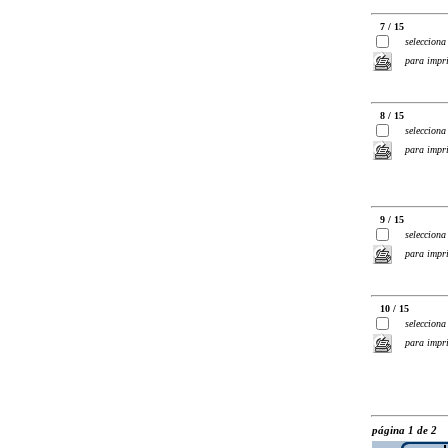
7 / 15
selecciona
para impr
8 / 15
selecciona
para impr
9 / 15
selecciona
para impr
10 / 15
selecciona
para impr
página 1 de 2