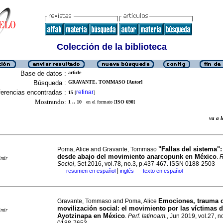
Colección de la biblioteca
Base de datos :
article
Búsqueda :
GRAVANTE, TOMMASO [Autor]
erencias encontradas :
refinar
15
[
]
Mostrando:
1 .. 10
en el formato [
ISO 690
]
va a
"Fallas del sistema":
Poma, Alice and Gravante, Tommaso
desde abajo del movimiento anarcopunk en México
.
R
imir
Sociol
, Set 2016, vol.78, no.3, p.437-467. ISSN 0188-2503
|
resumen en español
inglés
texto en español
·
·
Emociones, trauma c
Gravante, Tommaso and Poma, Alice
movilización social: el movimiento por las víctimas 
imir
Ayotzinapa en México
.
Perf. latinoam.
, Jun 2019, vol.27, 