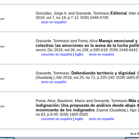
Editorial
González, Jorge A. and Gravante, Tommaso
.
Inter 
2019, vol.7, no.19, p.7-12. ISSN 2448-5705
imir
texto en español
·
Manejo emocional y 
Gravante, Tommaso and Poma, Alice
colectiva: las emociones en la arena de la lucha polít
imir
sociol
, Dic 2018, vol.36, no.108, p.595-618. ISSN 2448-6442
|
resumen en español
inglés
texto en español
·
·
Defendiendo territorio y dignidad
Gravante, Tommaso.
.
E
(Guadalaj.)
, Abr 2018, vol.25, no.71, p.235-240. ISSN 1665-
imir
texto en español
·
Más a
Poma, Alice, Baudone, Marco and Gravante, Tommaso
indignación
:
Una propuesta de análisis desde abajo d
imir
movimiento de
los indignados
.
Espiral (Guadalaj.)
, Ago 
no.63, p.9-45. ISSN 1665-0565
|
resumen en español
inglés
texto en español
·
·
va a