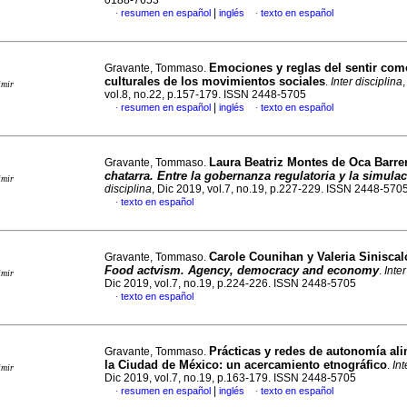
0188-7653
|
resumen en español
inglés
texto en español
·
·
Emociones y reglas del sentir co
Gravante, Tommaso.
culturales de los movimientos sociales
.
Inter disciplina
imir
vol.8, no.22, p.157-179. ISSN 2448-5705
|
resumen en español
inglés
texto en español
·
·
Laura Beatriz Montes de Oca Barre
Gravante, Tommaso.
chatarra. Entre la gobernanza regulatoria y la simula
imir
disciplina
, Dic 2019, vol.7, no.19, p.227-229. ISSN 2448-570
texto en español
·
Carole Counihan y Valeria Siniscalc
Gravante, Tommaso.
Food actvism. Agency, democracy and economy
.
Inter
imir
Dic 2019, vol.7, no.19, p.224-226. ISSN 2448-5705
texto en español
·
Prácticas y redes de autonomía ali
Gravante, Tommaso.
la Ciudad de México: un acercamiento etnográfico
.
Int
imir
Dic 2019, vol.7, no.19, p.163-179. ISSN 2448-5705
|
resumen en español
inglés
texto en español
·
·