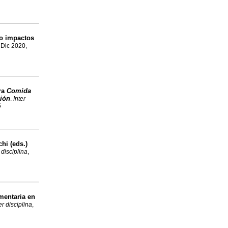
mo impactos
, Dic 2020,
ra
Comida
ción
.
Inter
5
hi (eds.)
 disciplina
,
mentaria en
er disciplina
,