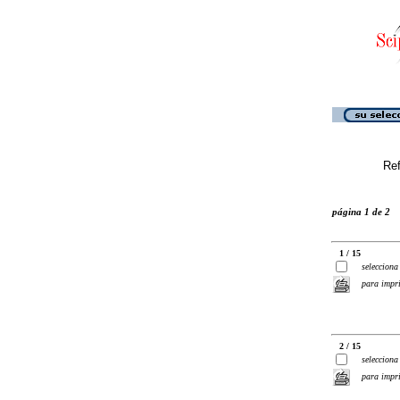
Ref
página 1 de 2
1 / 15
selecciona
para impr
2 / 15
selecciona
para impr