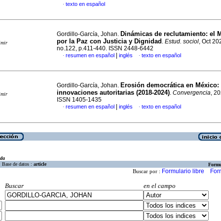
texto en español
·
Dinámicas de reclutamiento: el 
Gordillo-García, Johan.
por la Paz con Justicia y Dignidad
.
Estud. sociol
, Oct 20
imir
no.122, p.411-440. ISSN 2448-6442
|
resumen en español
inglés
texto en español
·
·
Erosión democrática en México: 
Gordillo-García, Johan.
innovaciones autoritarias (2018-2024)
.
Convergencia
, 20
imir
ISSN 1405-1435
|
resumen en español
inglés
texto en español
·
·
eda
Base de datos :
article
Formu
Formulario libre
For
Buscar por :
Buscar
en el campo