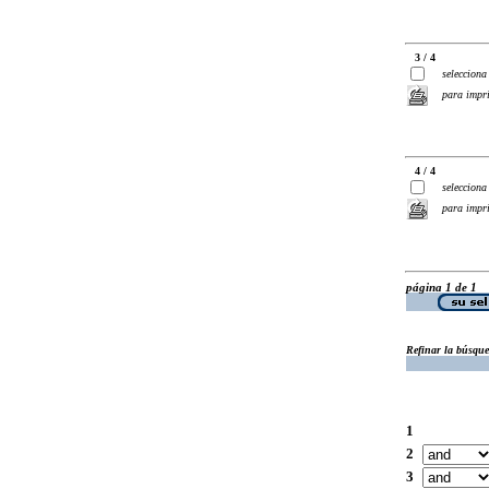
3 / 4
selecciona
para impr
4 / 4
selecciona
para impr
página 1 de 1
Refinar la búsqu
1
2
3