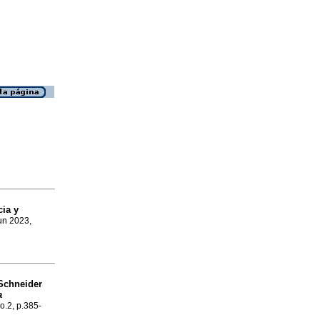
cia y
Jun 2023,
Schneider
a
no.2, p.385-