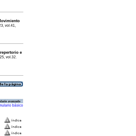
Movimiento
23, vol.41,
repertorio e
25, vol.32.
lario avanzado
mulario básico