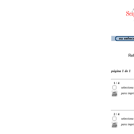
Ref
página 1 de 1
1 / 4
selecciona
para impr
2 / 4
selecciona
para impr