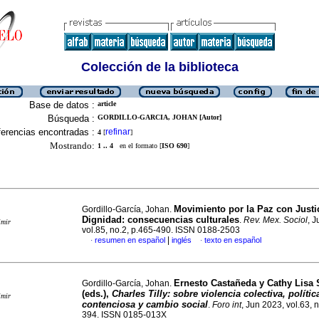
Colección de la biblioteca
Base de datos :
article
Búsqueda :
GORDILLO-GARCIA, JOHAN [Autor]
erencias encontradas :
refinar
4
[
]
Mostrando:
1 .. 4
en el formato [
ISO 690
]
Movimiento por la Paz con Justi
Gordillo-García, Johan.
Dignidad: consecuencias culturales
.
Rev. Mex. Sociol
, 
imir
vol.85, no.2, p.465-490. ISSN 0188-2503
|
resumen en español
inglés
texto en español
·
·
Ernesto Castañeda y Cathy Lisa 
Gordillo-García, Johan.
(eds.),
Charles Tilly: sobre violencia colectiva, polític
imir
contenciosa y cambio social
.
Foro int
, Jun 2023, vol.63, 
394. ISSN 0185-013X