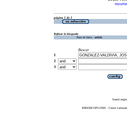
resume
·
página 1 de 1
Refinar la búsqueda
Base de datos :
article
Buscar
1
2
3
Search engin
BIREME/OPS/OMS - Centro Latinoameri