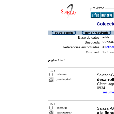
Colecció
Base de datos :
article
Búsqueda :
GONZALE
Referencias encontradas :
refina
8
[
Mostrando:
1 .. 8
en el
página 1 de 1
1 / 8
selecciona
Salazar-G
desarrol
para imprimir
Cienc. Agr
0934
resume
·
2 / 8
selecciona
Salazar-G
a la flor
para imprimir