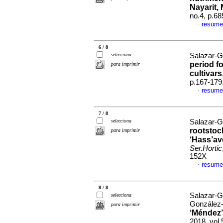
Nayarit,
no.4, p.6
resume
·
6 / 8
selecciona
Salazar-G
period f
para imprimir
cultivars
p.167-179
resume
·
7 / 8
selecciona
Salazar-G
rootstoc
para imprimir
‘Hass’av
Ser.Hortic
152X
resume
·
8 / 8
Salazar-G
selecciona
González-
para imprimir
‘Méndez’
2018, vol