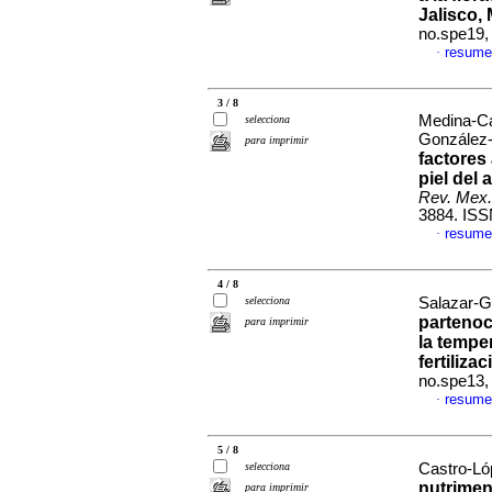
Jalisco,
no.spe19,
resume
·
3 / 8
Medina-Ca
selecciona
González-
para imprimir
factores
piel del
Rev. Mex.
3884. ISS
resume
·
4 / 8
selecciona
Salazar-G
partenoc
para imprimir
la tempe
fertilizac
no.spe13,
resume
·
5 / 8
selecciona
Castro-Ló
nutrimen
para imprimir