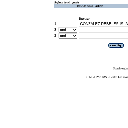
Refinar la búsqueda
Base de datos :
article
Buscar
1
2
3
Search engin
BIREME/OPS/OMS - Centro Latinoameri