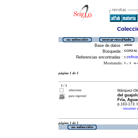
Colecció
Base de datos :
article
Búsqueda :
GONZALE
Referencias encontradas :
refina
1
[
Mostrando:
1 .. 1
en el
página 1 de 1
1 / 1
selecciona
Márquez-Oli
del guajolo
para imprimir
Fría, Agua
p.163-173.
resumen 
·
página 1 de 1