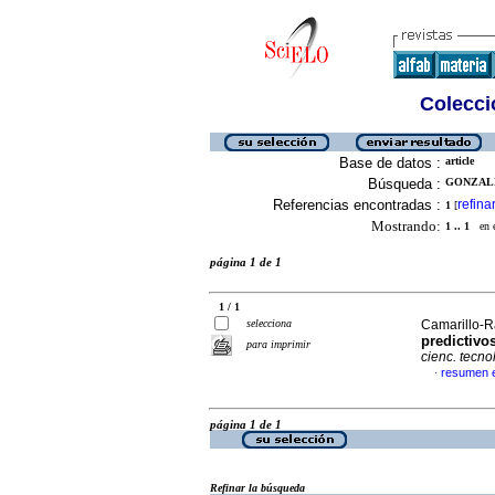
Colecció
Base de datos :
article
Búsqueda :
GONZALE
Referencias encontradas :
refina
1
[
Mostrando:
1 .. 1
en el
página 1 de 1
1 / 1
selecciona
Camarillo-R
predictivo
para imprimir
cienc. tecnol
resumen 
·
página 1 de 1
Refinar la búsqueda