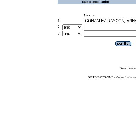
Base de datos :
article
Buscar
1
2
3
Search engin
BIREME/OPS/OMS - Centro Latinoameri