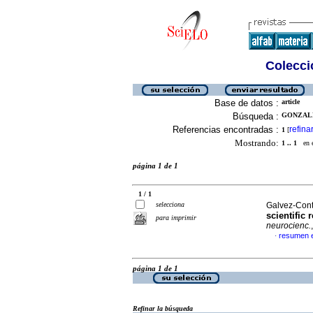
Colecció
Base de datos :
article
Búsqueda :
GONZALE
Referencias encontradas :
refina
1
[
Mostrando:
1 .. 1
en el
página 1 de 1
1 / 1
selecciona
Galvez-Contr
scientific
para imprimir
neurocienc.
resumen e
·
página 1 de 1
Refinar la búsqueda