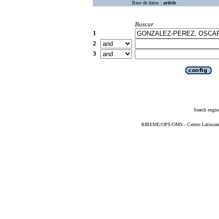
Base de datos :
article
Buscar
1
2
3
Search engin
BIREME/OPS/OMS - Centro Latinoameri