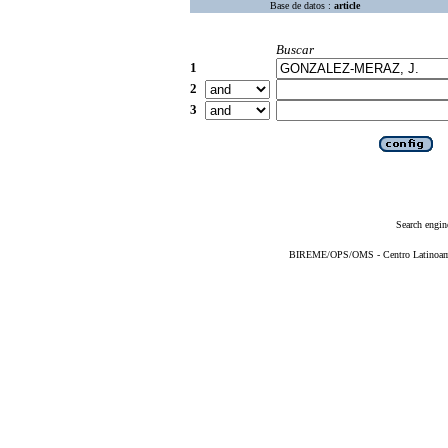
Base de datos :
article
Buscar
1
2
3
Search engin
BIREME/OPS/OMS - Centro Latinoameri