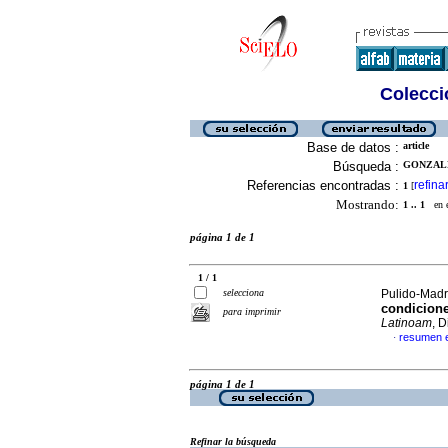
Colecció
Base de datos :
article
Búsqueda :
GONZALEZ
Referencias encontradas :
refina
1
[
Mostrando:
1 .. 1
en el
página 1 de 1
1 / 1
selecciona
Pulido-Madri
condicione
para imprimir
Latinoam
, 
resumen 
·
página 1 de 1
Refinar la búsqueda