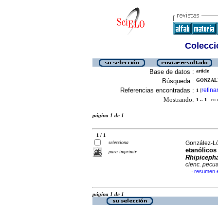
Colecció
Base de datos :
article
Búsqueda :
GONZALE
Referencias encontradas :
refina
1
[
Mostrando:
1 .. 1
en el
página 1 de 1
1 / 1
selecciona
González-Ló
etanólicos
para imprimir
Rhipiceph
cienc. pecua
resumen 
·
página 1 de 1