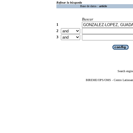
Refinar la búsqueda
Base de datos :
article
Buscar
1
2
3
Search engin
BIREME/OPS/OMS - Centro Latinoameri