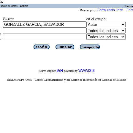
eda
Base de datos :
article
Formu
Formulario libre
For
Buscar por :
Buscar
en el campo
iAH
WWWISIS
Search engine:
powered by
BIREME/OPS/OMS - Centro Latinoamericano y del Caribe de Información en Ciencias de la Salud