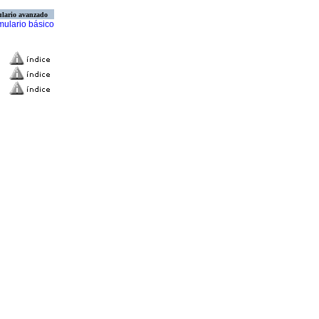
lario avanzado
mulario básico