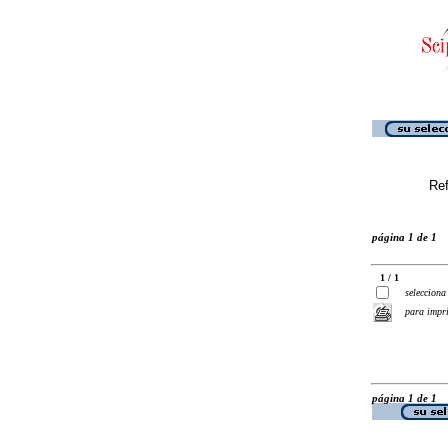
Ref
página 1 de 1
1 / 1
selecciona
para impr
página 1 de 1