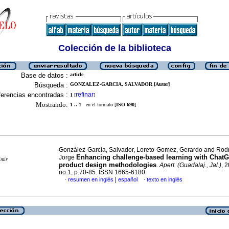
Colección de la biblioteca
Base de datos :
article
Búsqueda :
GONZALEZ-GARCIA, SALVADOR [Autor]
erencias encontradas :
refinar
1
[
]
Mostrando:
1 .. 1
en el formato [
ISO 690
]
González-García, Salvador, Loreto-Gomez, Gerardo and Rodr
Enhancing challenge-based learning with Chat
Jorge
imir
product design methodologies
.
Apert. (Guadalaj., Jal.)
, 
no.1, p.70-85. ISSN 1665-6180
|
resumen en inglés
español
texto en inglés
·
·