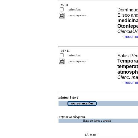
9 / 11
Domínguez
selecciona
Eliseo an
para imprimir
medicina
Otontepe
CienciaU
resume
·
10 / 11
Salas-Pér
selecciona
Temporal
para imprimir
temperat
atmosphe
Cienc. ma
resume
·
página 1 de 2
Refinar la búsqueda
Base de datos :
article
Buscar