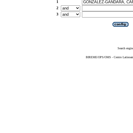
1
2
3
Search engin
BIREME/OPS/OMS - Centro Latinoameri