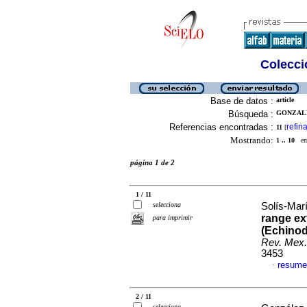
Colecció
Base de datos :
article
Búsqueda :
GONZALE
Referencias encontradas :
refina
11
[
Mostrando:
1 .. 10
en 
página 1 de 2
1 / 11
selecciona
Solís-Marí
range ex
para imprimir
(Echinod
Rev. Mex.
3453
resume
·
2 / 11
selecciona