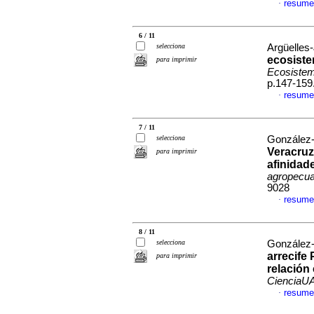
resume
·
6 / 11
selecciona
Argüelles
ecosiste
para imprimir
Ecosistem
p.147-159
resume
·
7 / 11
selecciona
González-
Veracruz
para imprimir
afinidad
agropecua
9028
resume
·
8 / 11
selecciona
González-
arrecife
para imprimir
relación
CienciaU
resume
·