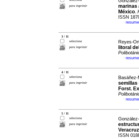
González-
marinas 
para imprimir
México
.
ISSN 187
resume
·
3 / 11
selecciona
Reyes-Orti
litoral 
para imprimir
Polibotáni
resume
·
4 / 11
selecciona
Basáñez-M
semillas
para imprimir
Forst.
Ex
Polibotáni
resume
·
5 / 11
selecciona
González-
estructur
para imprimir
Veracruz
ISSN 018