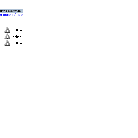
lario avanzado
mulario básico