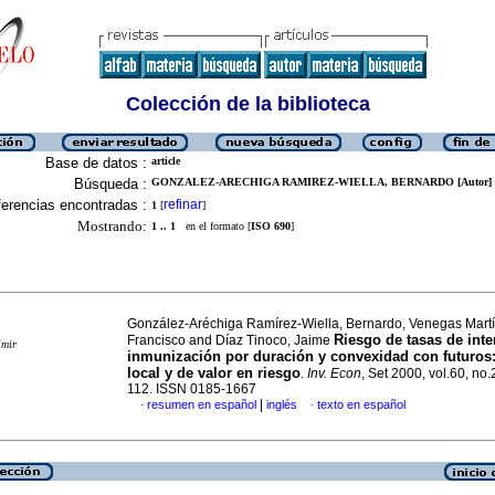
Colección de la biblioteca
Base de datos :
article
Búsqueda :
GONZALEZ-ARECHIGA RAMIREZ-WIELLA, BERNARDO [Autor]
erencias encontradas :
refinar
1
[
]
Mostrando:
1 .. 1
en el formato [
ISO 690
]
González-Aréchiga Ramírez-Wiella, Bernardo, Venegas Martí
Riesgo de tasas de inte
Francisco and Díaz Tinoco, Jaime
imir
inmunización por duración y convexidad con futuros:
local y de valor en riesgo
.
Inv. Econ
, Set 2000, vol.60, no.
112. ISSN 0185-1667
|
resumen en español
inglés
texto en español
·
·