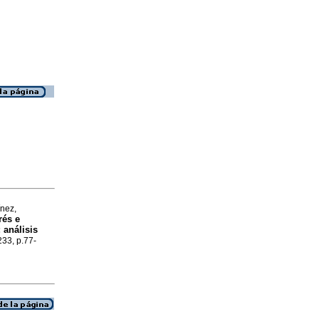
nez,
rés e
 análisis
233, p.77-