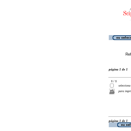
Ref
página 1 de 1
1 / 1
selecciona
para impr
página 1 de 1