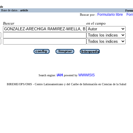
eda
Base de datos :
article
Formu
Formulario libre
For
Buscar por :
Buscar
en el campo
iAH
WWWISIS
Search engine:
powered by
BIREME/OPS/OMS - Centro Latinoamericano y del Caribe de Información en Ciencias de la Salud