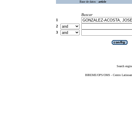
Base de datos :
article
Buscar
1
2
3
Search engin
BIREME/OPS/OMS - Centro Latinoameri