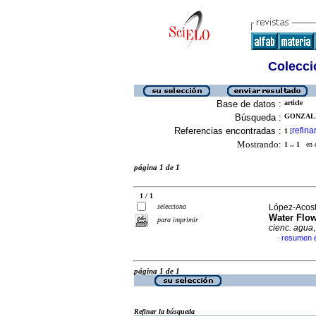
Colecció
Base de datos :
article
Búsqueda :
GONZALE
Referencias encontradas :
refina
1
[
Mostrando:
1 .. 1
en el
página 1 de 1
1 / 1
selecciona
López-Acost
Water Flow
para imprimir
cienc. agua
resumen e
·
página 1 de 1
Refinar la búsqueda