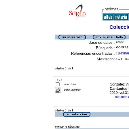
Colecció
Base de datos :
article
Búsqueda :
GONZALE
Referencias encontradas :
refina
1
[
Mostrando:
1 .. 1
en el
página 1 de 1
1 / 1
González Vil
selecciona
Cantantes 
para imprimir
2019, vol.3
resumen 
·
página 1 de 1
Refinar la búsqueda