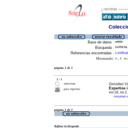
Colecció
Base de datos :
article
Búsqueda :
GONZALE
Referencias encontradas :
refina
1
[
Mostrando:
1 .. 1
en el
página 1 de 1
1 / 1
selecciona
González Vá
Expertise
para imprimir
vol.18, no.
resumen e
·
página 1 de 1
Refinar la búsqueda