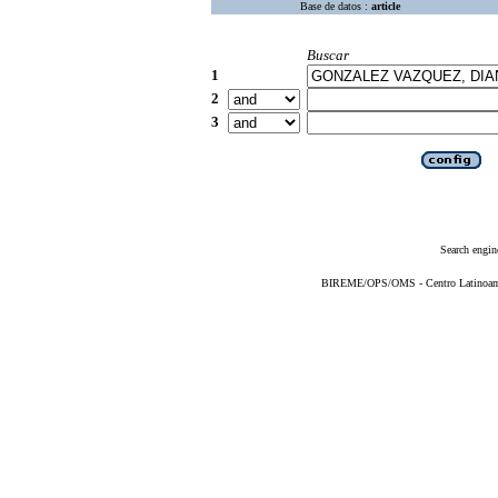
Base de datos :
article
Buscar
1
2
3
Search engin
BIREME/OPS/OMS - Centro Latinoameri