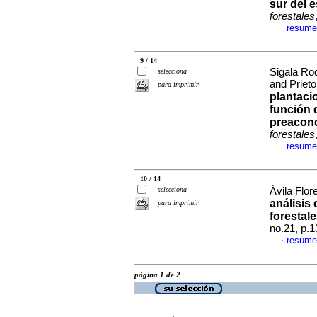
sur del 
forestales
resume
·
9 / 14
Sigala Ro
selecciona
and Priet
para imprimir
plantaci
función 
preacond
forestales
resume
·
10 / 14
selecciona
Ávila Flor
análisis
para imprimir
forestal
no.21, p.
resume
·
página 1 de 2