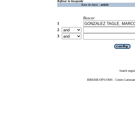
Refinar la búsqueda
Base de datos :
article
Buscar
1
2
3
Search engin
BIREME/OPS/OMS - Centro Latinoameri