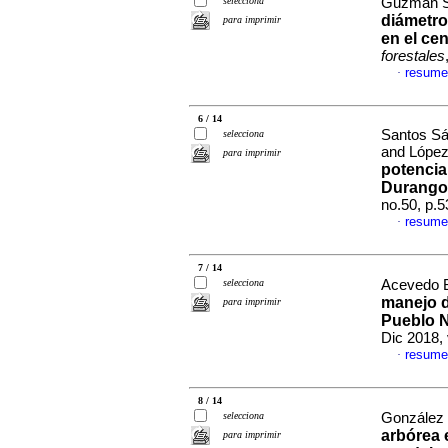
selecciona
Guzmán Sa
diámetr
para imprimir
en el ce
forestales
resume
·
6 / 14
Santos Sá
selecciona
and López
para imprimir
potencia
Durango
no.50, p.
resume
·
7 / 14
selecciona
Acevedo B
manejo d
para imprimir
Pueblo 
Dic 2018, 
resume
·
8 / 14
selecciona
González 
arbórea
para imprimir