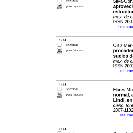
selecciona
Silva-Gonz
aprovech
para imprimir
estructu
mex. de ci
ISSN 200
resume
·
3 / 14
selecciona
Ortiz Men
procede
para imprimir
suelos d
mex. de ci
ISSN 200
resume
·
4 / 14
selecciona
Flores Mor
normal, 
para imprimir
Lindl. e
cienc. for
2007-113
resume
·
5 / 14