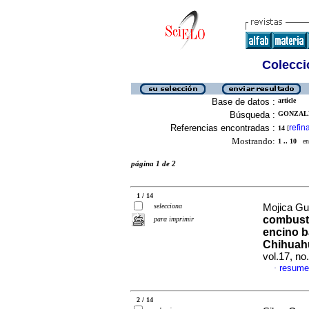
Colecció
Base de datos :
article
Búsqueda :
GONZALE
Referencias encontradas :
refin
14
[
Mostrando:
1 .. 10
en 
página 1 de 2
1 / 14
selecciona
Mojica Gue
combusti
para imprimir
encino b
Chihuah
vol.17, n
resume
·
2 / 14