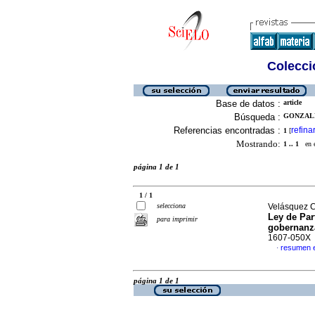
Colecció
Base de datos :
article
Búsqueda :
GONZALE
Referencias encontradas :
refina
1
[
Mostrando:
1 .. 1
en el
página 1 de 1
1 / 1
selecciona
Velásquez C
Ley de Par
para imprimir
gobernanz
1607-050X
resumen 
·
página 1 de 1