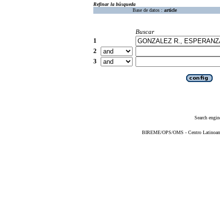
Refinar la búsqueda
Base de datos :
article
Buscar
1
2
3
Search engin
BIREME/OPS/OMS - Centro Latinoameri