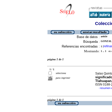
Colecció
Base de datos :
article
Búsqueda :
GONZALE
Referencias encontradas :
refina
1
[
Mostrando:
1 .. 1
en el
página 1 de 1
1 / 1
selecciona
Salas Quinta
significad
para imprimir
Tlahuapan
ISSN 0188-
resumen 
·
página 1 de 1