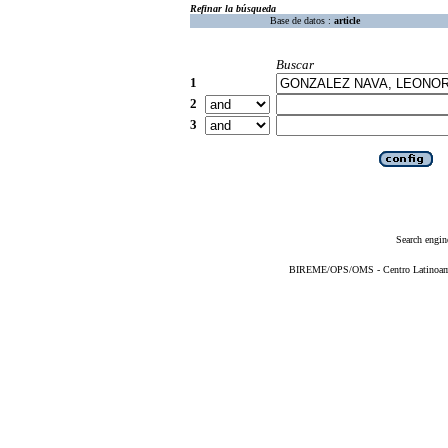
Refinar la búsqueda
Base de datos :
article
Buscar
1
2
3
Search engin
BIREME/OPS/OMS - Centro Latinoameri