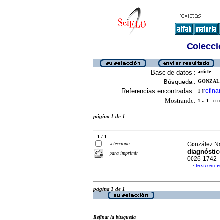
Colecció
Base de datos :
article
Búsqueda :
GONZALE
Referencias encontradas :
refina
1
[
Mostrando:
1 .. 1
en el
página 1 de 1
1 / 1
selecciona
González Na
diagnóstic
para imprimir
0026-1742
texto en 
·
página 1 de 1
Refinar la búsqueda