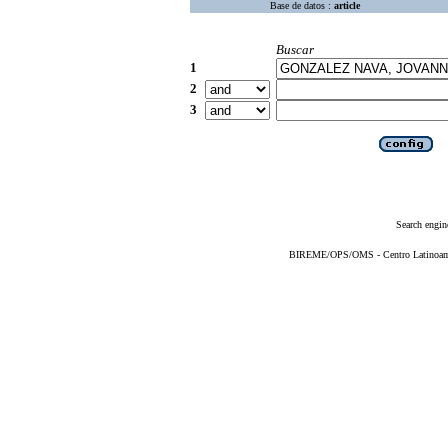
Base de datos :
article
Buscar
1
2
3
Search engin
BIREME/OPS/OMS - Centro Latinoameri