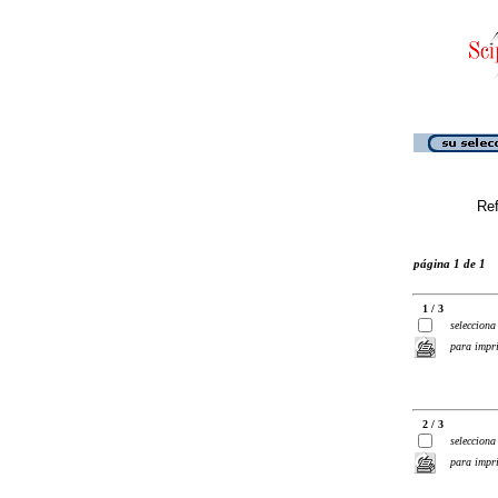
Ref
página 1 de 1
1 / 3
selecciona
para impr
2 / 3
selecciona
para impr