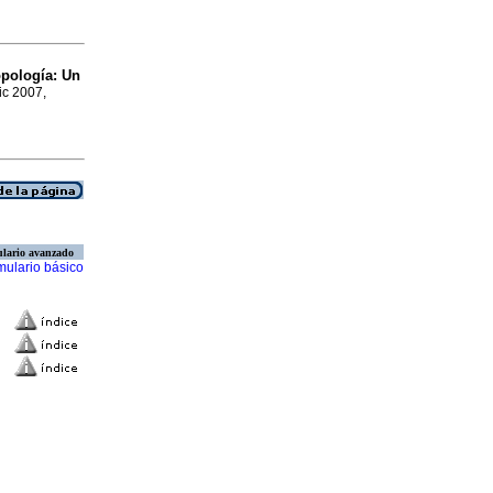
opología
:
Un
ic 2007,
lario avanzado
mulario básico