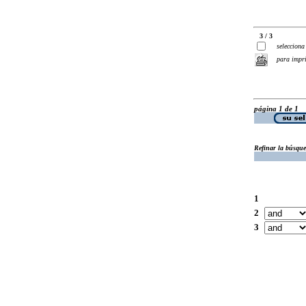
3 / 3
selecciona
para impr
página 1 de 1
Refinar la búsqu
1
2
3