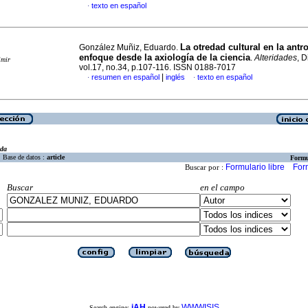
texto en español
·
La otredad cultural en la antr
González Muñiz, Eduardo.
enfoque desde la axiología de la ciencia
.
Alteridades
, D
imir
vol.17, no.34, p.107-116. ISSN 0188-7017
|
resumen en español
inglés
texto en español
·
·
eda
Base de datos :
article
Formu
Formulario libre
For
Buscar por :
Buscar
en el campo
iAH
WWWISIS
Search engine:
powered by