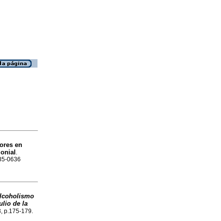
lores en
lonial
.
185-0636
alcoholismo
lio de la
3, p.175-179.