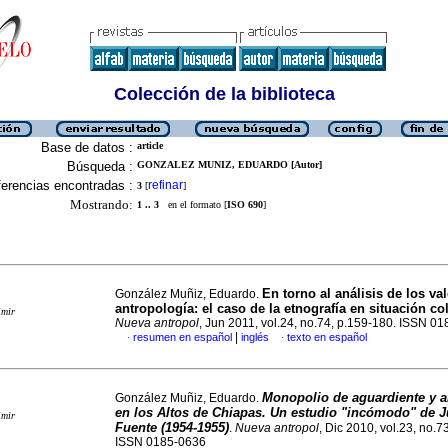
Colección de la biblioteca
Base de datos :
article
Búsqueda :
GONZALEZ MUNIZ, EDUARDO [Autor]
erencias encontradas :
refinar
3
[
]
Mostrando:
1 .. 3
en el formato [
ISO 690
]
En torno al análisis de los va
González Muñiz, Eduardo.
antropología
:
el caso de la etnografía en situación co
imir
Nueva antropol
, Jun 2011, vol.24, no.74, p.159-180. ISSN 0
|
resumen en español
inglés
texto en español
·
·
Monopolio de aguardiente y 
González Muñiz, Eduardo.
en los Altos de Chiapas. Un estudio "incómodo" de Ju
imir
Fuente (1954-1955)
.
Nueva antropol
, Dic 2010, vol.23, no.7
ISSN 0185-0636