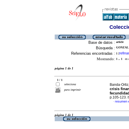
Colecció
Base de datos :
article
Búsqueda :
GONZALE
Referencias encontradas :
refina
1
[
Mostrando:
1 .. 1
en el
página 1 de 1
1 / 1
selecciona
Banda-Ortiz
crisis fin
para imprimir
fecundida
p.105-123.
resumen 
·
página 1 de 1