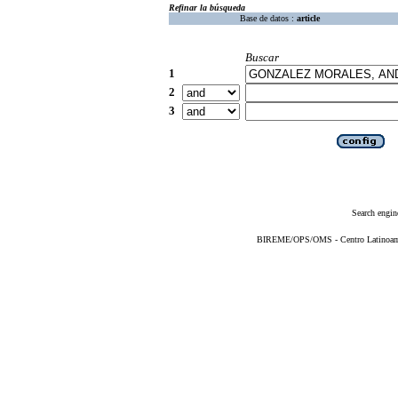
Refinar la búsqueda
Base de datos :
article
Buscar
1
2
3
Search engin
BIREME/OPS/OMS - Centro Latinoameri