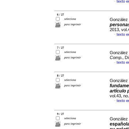
texto e
·
6 / 27
selecciona
González 
persona
para imprimir
2013, vol
texto e
·
7 / 27
selecciona
González 
Comp.
, D
para imprimir
texto e
·
8 / 27
selecciona
González 
fundamen
para imprimir
artículo 
vol.43, n
texto e
·
9 / 27
selecciona
González 
española
para imprimir