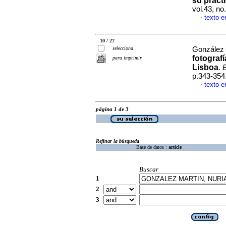
su práct
vol.43, n
texto e
·
10 / 27
selecciona
González 
fotograf
para imprimir
Lisboa
.
p.343-354
texto e
·
página 1 de 3
Refinar la búsqueda
Base de datos :
article
Buscar
1
2
3