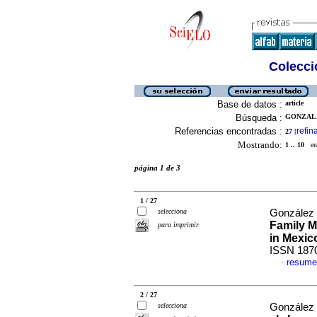
Colecció
Base de datos :
article
Búsqueda :
GONZALE
Referencias encontradas :
refin
27
[
Mostrando:
1 .. 10
en 
página 1 de 3
1 / 27
selecciona
González 
Family M
para imprimir
in Mexic
ISSN 187
resume
·
2 / 27
selecciona
González 