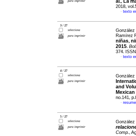
al
.,
La ma
para imprimir
2018, vol
texto e
·
3 / 27
González 
selecciona
Ramírez 
para imprimir
niñas, n
2015
.
Bol
374. ISSN
texto e
·
4 / 27
selecciona
González 
Internat
para imprimir
and Vol
Mexican
no.141, p
resume
·
5 / 27
selecciona
González 
relacione
para imprimir
Comp.
, A