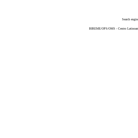
Search engin
BIREME/OPS/OMS - Centro Latinoameri