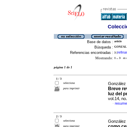
Colecció
Base de datos :
article
Búsqueda :
GONZALE
Referencias encontradas :
refina
3
[
Mostrando:
1 .. 3
en el
página 1 de 1
1 / 3
selecciona
González 
Breve re
para imprimir
luz del p
vol.14, n
resume
·
2 / 3
selecciona
González 
como ce
para imprimir