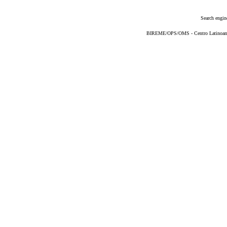
Search engin
BIREME/OPS/OMS - Centro Latinoameri