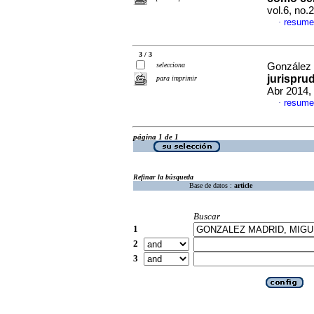
vol.6, no.
resume
·
3 / 3
selecciona
González 
jurispru
para imprimir
Abr 2014,
resume
·
página 1 de 1
Refinar la búsqueda
Base de datos :
article
Buscar
1
2
3