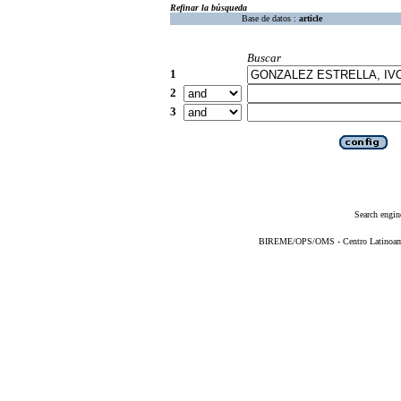
Refinar la búsqueda
Base de datos :
article
Buscar
1
2
3
Search engin
BIREME/OPS/OMS - Centro Latinoameri