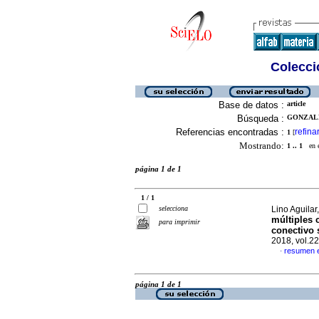
Colecció
Base de datos :
article
Búsqueda :
GONZALE
Referencias encontradas :
refina
1
[
Mostrando:
1 .. 1
en el
página 1 de 1
1 / 1
selecciona
Lino Aguilar
múltiples c
para imprimir
conectivo 
2018, vol.2
resumen 
·
página 1 de 1