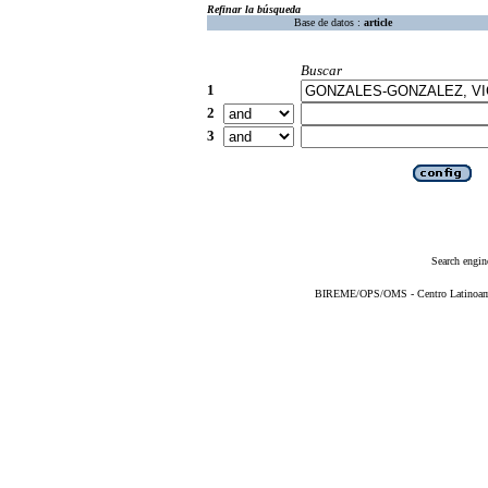
Refinar la búsqueda
Base de datos :
article
Buscar
1
2
3
Search engin
BIREME/OPS/OMS - Centro Latinoameri