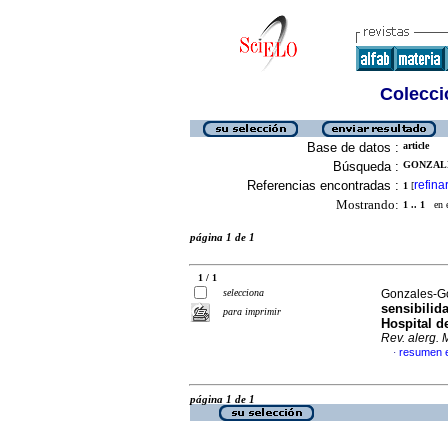
Colecció
Base de datos :
article
Búsqueda :
GONZALE
Referencias encontradas :
refina
1
[
Mostrando:
1 .. 1
en el
página 1 de 1
1 / 1
selecciona
Gonzales-Gon
sensibilid
para imprimir
Hospital d
Rev. alerg. 
resumen 
·
página 1 de 1