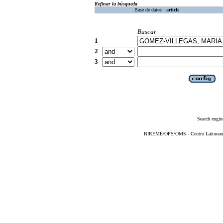
Refinar la búsqueda
Base de datos :
article
Buscar
1
2
3
Search engin
BIREME/OPS/OMS - Centro Latinoameri