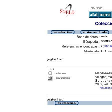
Colecció
Base de datos :
article
Búsqueda :
GOMEZ-V
Referencias encontradas :
refina
1
[
Mostrando:
1 .. 1
en el
página 1 de 1
1 / 1
Mendoza-Huí
selecciona
Villegas, M
para imprimir
Solutions 
2009, vol.5
resumen e
·
página 1 de 1