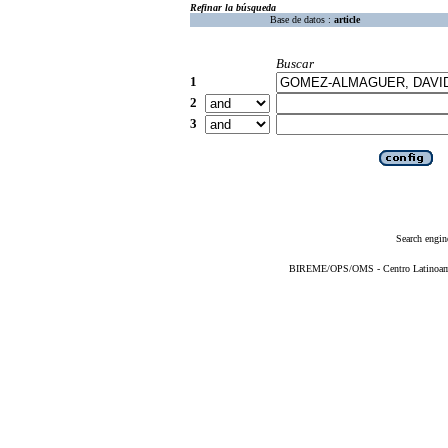
Refinar la búsqueda
Base de datos :
article
Buscar
1
2
3
Search engin
BIREME/OPS/OMS - Centro Latinoameri