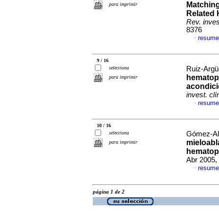
Matching
para imprimir
Related 
Rev. invest
8376
resume
·
9 / 16
selecciona
Ruiz-Argüe
hematop
para imprimir
acondici
invest. clí
resume
·
10 / 16
selecciona
Gómez-Alm
mieloabl
para imprimir
hematop
Abr 2005,
resume
·
página 1 de 2