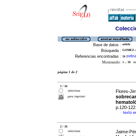
Colecció
Base de datos :
article
Búsqueda :
GOMEZ-A
Referencias encontradas :
refin
16
[
Mostrando:
1 .. 10
en 
página 1 de 2
1 / 16
selecciona
Flores-Jim
sobrecar
para imprimir
hematol
p.120-122
texto e
·
2 / 16
selecciona
Jaime-Pér