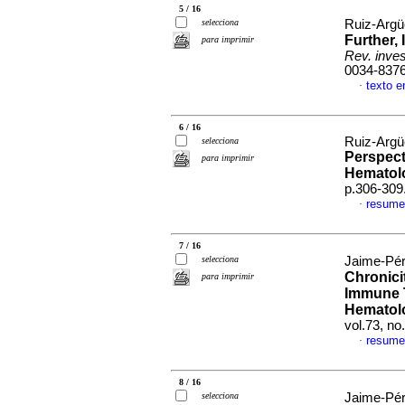
5 / 16
selecciona
Ruiz-Argüe
Further,
para imprimir
Rev. invest
0034-837
texto e
·
6 / 16
Ruiz-Argü
selecciona
Perspect
para imprimir
Hematol
p.306-309
resume
·
7 / 16
selecciona
Jaime-Pér
Chronici
para imprimir
Immune 
Hematolo
vol.73, n
resume
·
8 / 16
selecciona
Jaime-Pér