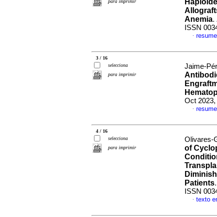
Haploide
para imprimir
Allograft
Anemia
.
ISSN 003
resume
·
3 / 16
selecciona
Jaime-Pér
Antibodi
para imprimir
Engraftm
Hematopo
Oct 2023,
resume
·
4 / 16
selecciona
Olivares-
of Cyclo
para imprimir
Conditio
Transplan
Diminish
Patients
ISSN 003
texto e
·