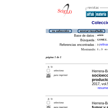
Colecció
Base de datos :
article
Búsqueda :
GOMEZ, 
Referencias encontradas :
refina
3
[
Mostrando:
1 .. 3
en el
página 1 de 1
1 / 3
selecciona
Herrera-Ba
socioeco
para imprimir
product
2017, vol.
resume
·
2 / 3
selecciona
Herrera-Ba
fumar y 
para imprimir