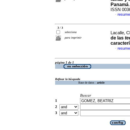
Panamá
ISSN 003
resume
·
3 / 3
selecciona
Lacalle, 
de las
te
para imprimir
caracterí
resume
·
página 1 de 1
Refinar la búsqueda
Base de datos :
article
Buscar
1
2
3