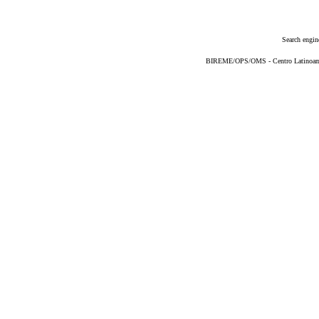
Search engin
BIREME/OPS/OMS - Centro Latinoameri