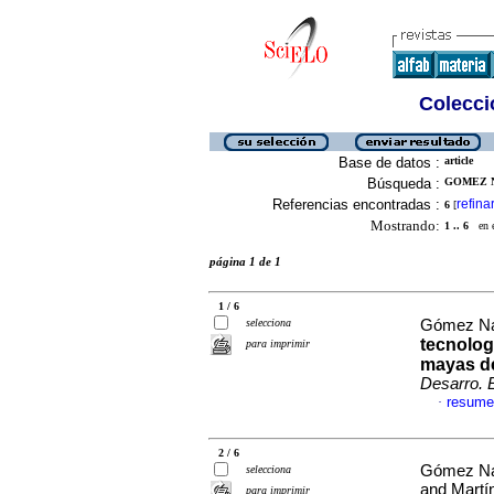
Colecció
Base de datos :
article
Búsqueda :
GOMEZ N
Referencias encontradas :
refina
6
[
Mostrando:
1 .. 6
en el
página 1 de 1
1 / 6
selecciona
Gómez Nav
tecnolog
para imprimir
mayas d
Desarro. 
resume
·
2 / 6
Gómez Nav
selecciona
and Martí
para imprimir