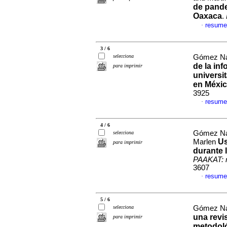
de pande
Oaxaca
.
resume
·
3 / 6
selecciona
Gómez Nav
de la in
para imprimir
universi
en Méxi
3925
resume
·
4 / 6
Gómez Nav
selecciona
Us
Marlen
para imprimir
durante 
PAAKAT: re
3607
resume
·
5 / 6
selecciona
Gómez Nav
una revi
para imprimir
metodoló