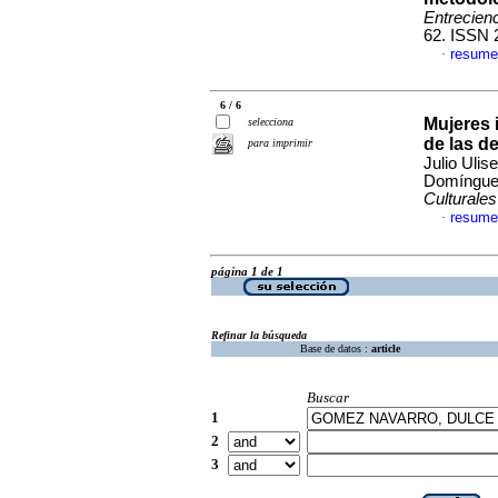
Entrecienc
62. ISSN 
resume
·
6 / 6
Mujeres 
selecciona
de las d
para imprimir
Julio Uli
Domínguez
Culturales
resume
·
página 1 de 1
Refinar la búsqueda
Base de datos :
article
Buscar
1
2
3