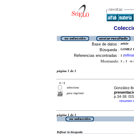
Colecció
Base de datos :
article
Búsqueda :
GOMEZ L
Referencias encontradas :
refina
1
[
Mostrando:
1 .. 1
en el
página 1 de 1
1 / 1
selecciona
González-Ib
presentaci
para imprimir
p.34-38. IS
resumen 
·
página 1 de 1
Refinar la búsqueda