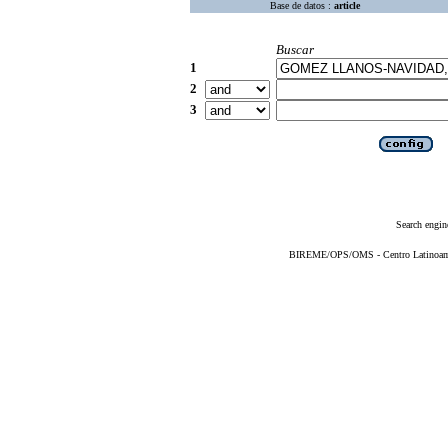
Base de datos :
article
Buscar
1
2
3
Search engin
BIREME/OPS/OMS - Centro Latinoameri