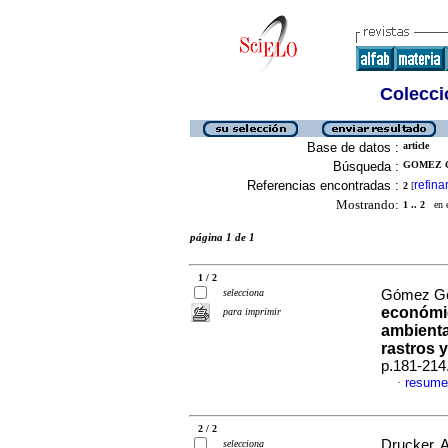
Colecció
Base de datos :
article
Búsqueda :
GOMEZ G
Referencias encontradas :
refina
2
[
Mostrando:
1 .. 2
en el
página 1 de 1
1 / 2
selecciona
Gómez Gon
económic
para imprimir
ambienta
rastros 
p.181-214
resume
·
2 / 2
Drucker, 
selecciona