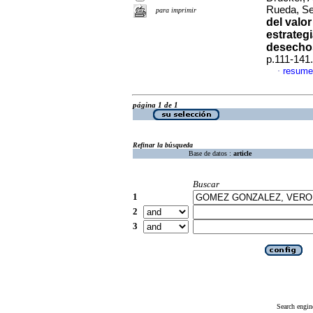
Rueda, S
para imprimir
del valo
estrategi
desecho
p.111-141
resume
·
página 1 de 1
Refinar la búsqueda
Base de datos :
article
Buscar
1
2
3
Search engin