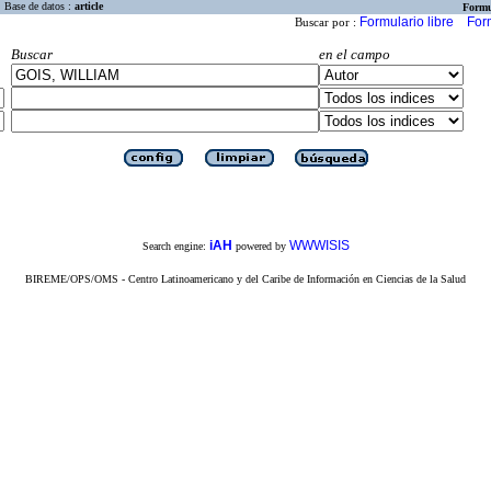
Base de datos :
article
Formu
Formulario libre
For
Buscar por :
Buscar
en el campo
iAH
WWWISIS
Search engine:
powered by
BIREME/OPS/OMS - Centro Latinoamericano y del Caribe de Información en Ciencias de la Salud