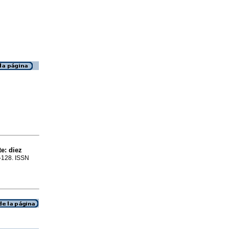
te
:
diez
1-128. ISSN