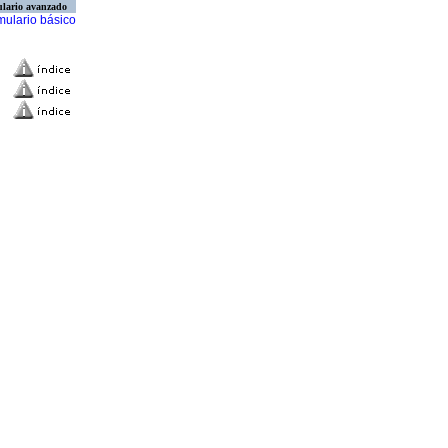
lario avanzado
mulario básico