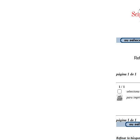
Ref
página 1 de 1
1 / 1
selecciona
para impr
página 1 de 1
Refinar la búsqu