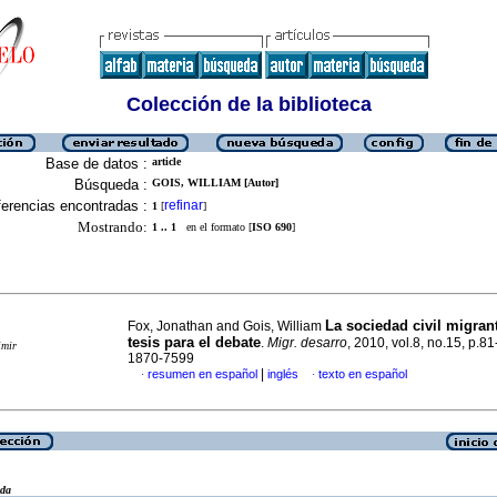
Colección de la biblioteca
Base de datos :
article
Búsqueda :
GOIS, WILLIAM [Autor]
erencias encontradas :
refinar
1
[
]
Mostrando:
1 .. 1
en el formato [
ISO 690
]
La sociedad civil migran
Fox, Jonathan and Gois, William
tesis para el debate
.
Migr. desarro
, 2010, vol.8, no.15, p.8
imir
1870-7599
|
resumen en español
inglés
texto en español
·
·
eda