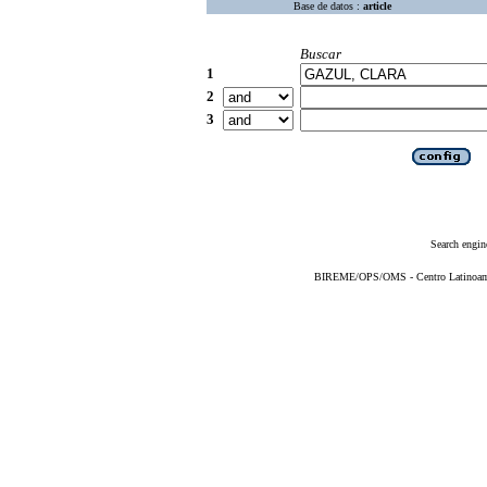
Base de datos :
article
Buscar
1
2
3
Search engin
BIREME/OPS/OMS - Centro Latinoameri