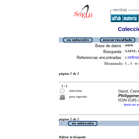
Colecció
Base de datos :
article
Búsqueda :
GAZUL, C
Referencias encontradas :
refina
1
[
Mostrando:
1 .. 1
en el
página 1 de 1
1 / 1
selecciona
Gazul, Clar
Philippine
para imprimir
ISSN 0185-
texto en 
·
página 1 de 1
Refinar la búsqueda