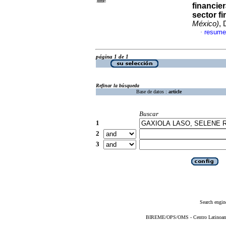
financie
sector f
México)
, 
resume
·
página 1 de 1
Refinar la búsqueda
Base de datos :
article
Buscar
1
2
3
Search engin
BIREME/OPS/OMS - Centro Latinoameri