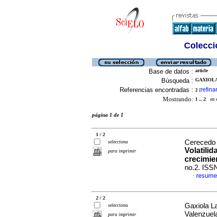
Colecció
Base de datos :
article
Búsqueda :
GAXIOLA
Referencias encontradas :
refina
2
[
Mostrando:
1 .. 2
en el
página 1 de 1
1 / 2
Cerecedo 
selecciona
Volatili
para imprimir
crecimi
no.2. ISS
resume
·
2 / 2
Gaxiola L
selecciona
Valenzuel
para imprimir