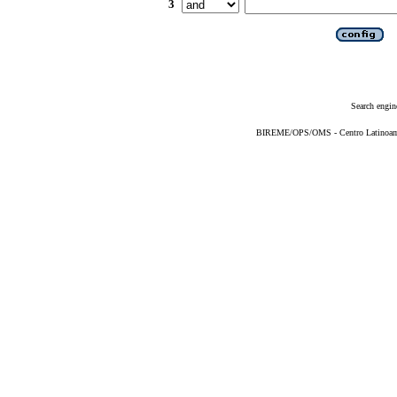
3
Search engin
BIREME/OPS/OMS - Centro Latinoameri