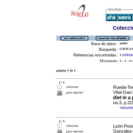
Colecció
Base de datos :
article
Búsqueda :
GATICA-
Referencias encontradas :
refina
3
[
Mostrando:
1 .. 3
en el
página 1 de 1
1 / 3
Rueda-Tor
selecciona
Vital-Gar
para imprimir
diet in a
no.3, p.3
resume
·
2 / 3
León-Pesq
selecciona
González-
para imprimir