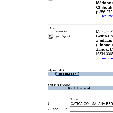
Médanos 
Chihuah
p.256-272
resume
·
3 / 3
Morales-Y
selecciona
Gatica-Co
para imprimir
anidación
(Linnaeus
Janos, C
ISSN 006
resume
·
página 1 de 1
Refinar la búsqueda
Base de datos :
article
Buscar
1
2