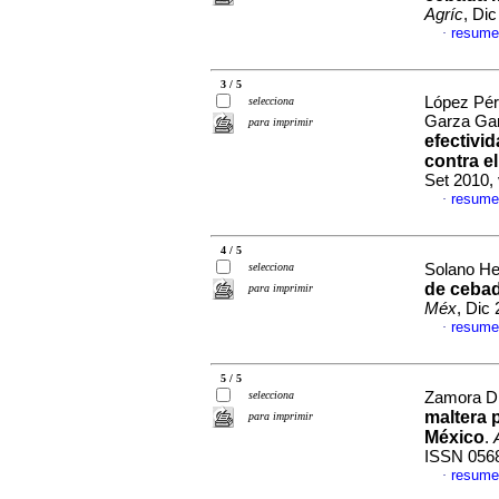
Agríc
, Di
resume
·
3 / 5
López Pér
selecciona
Garza Ga
para imprimir
efectivid
contra el
Set 2010,
resume
·
4 / 5
selecciona
Solano He
de cebad
para imprimir
Méx
, Dic
resume
·
5 / 5
selecciona
Zamora Dí
maltera p
para imprimir
México
.
ISSN 056
resume
·