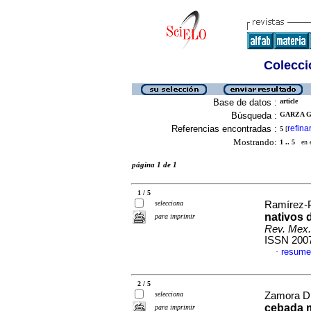
Colecció
Base de datos :
article
Búsqueda :
GARZA G
Referencias encontradas :
refina
5
[
Mostrando:
1 .. 5
en el
página 1 de 1
1 / 5
selecciona
Ramírez-P
nativos 
para imprimir
Rev. Mex.
ISSN 200
resume
·
2 / 5
selecciona
Zamora Dí
cebada m
para imprimir