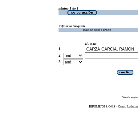
página 1 de 1
Refinar la búsqueda
Base de datos :
article
Buscar
1
2
3
Search engin
BIREME/OPS/OMS - Centro Latinoameri