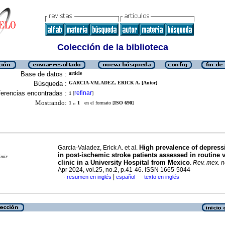
Colección de la biblioteca
Base de datos :
article
Búsqueda :
GARCIA-VALADEZ, ERICK A. [Autor]
erencias encontradas :
refinar
1
[
]
Mostrando:
1 .. 1
en el formato [
ISO 690
]
High prevalence of depress
Garcia-Valadez, Erick A. et al.
in post-ischemic stroke patients assessed in routine 
imir
clinic in a University Hospital from Mexico
.
Rev. mex. n
Apr 2024, vol.25, no.2, p.41-46. ISSN 1665-5044
|
resumen en inglés
español
texto en inglés
·
·