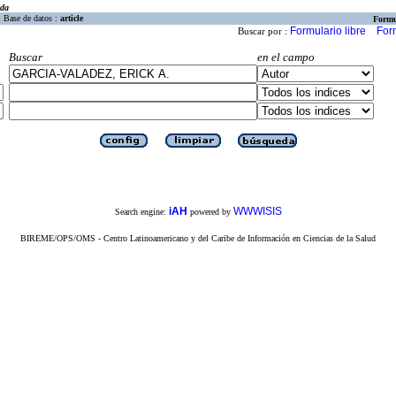
eda
Base de datos :
article
Formu
Formulario libre
For
Buscar por :
Buscar
en el campo
iAH
WWWISIS
Search engine:
powered by
BIREME/OPS/OMS - Centro Latinoamericano y del Caribe de Información en Ciencias de la Salud