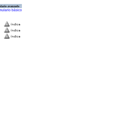
lario avanzado
mulario básico