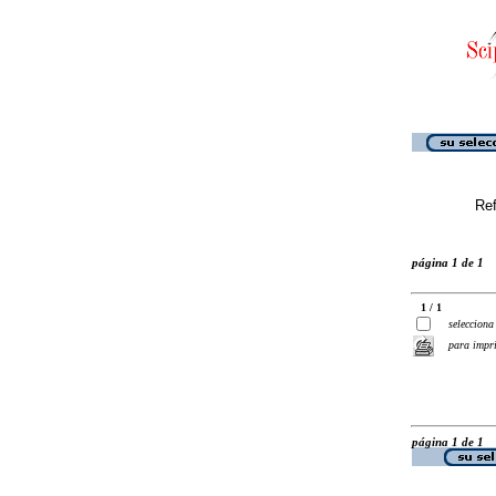
Ref
página 1 de 1
1 / 1
selecciona
para impr
página 1 de 1