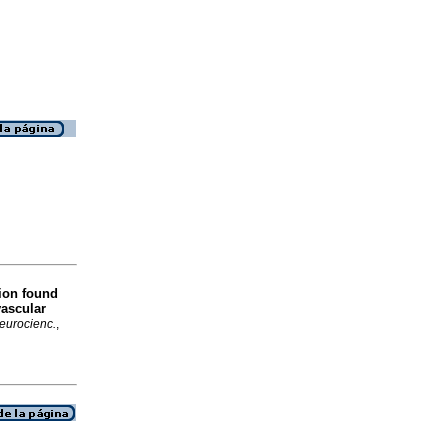
ion found
vascular
eurocienc.
,