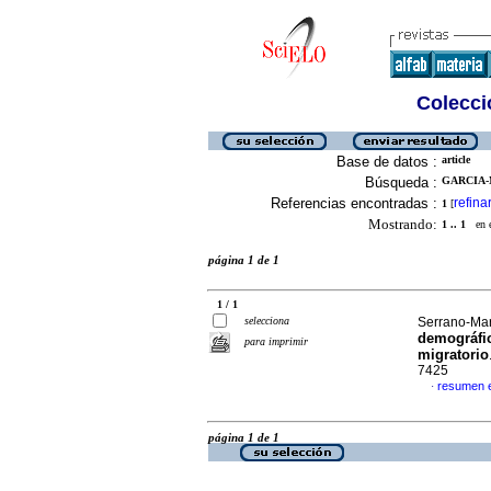
Colecció
Base de datos :
article
Búsqueda :
GARCIA-
Referencias encontradas :
refina
1
[
Mostrando:
1 .. 1
en el
página 1 de 1
1 / 1
selecciona
Serrano-Mar
demográfi
para imprimir
migratorio
7425
resumen 
·
página 1 de 1