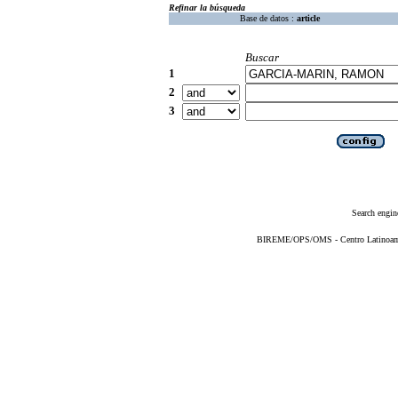
Refinar la búsqueda
Base de datos :
article
Buscar
1
2
3
Search engin
BIREME/OPS/OMS - Centro Latinoameri