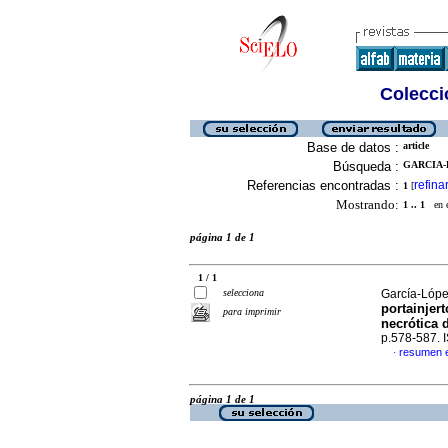
Colecció
Base de datos :
article
Búsqueda :
GARCIA-
Referencias encontradas :
refina
1
[
Mostrando:
1 .. 1
en el
página 1 de 1
1 / 1
selecciona
García-López
portainjer
para imprimir
necrótica 
p.578-587.
resumen 
·
página 1 de 1