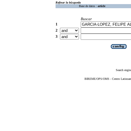
Refinar la búsqueda
Base de datos :
article
Buscar
1
2
3
Search engin
BIREME/OPS/OMS - Centro Latinoameri