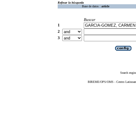
Refinar la búsqueda
Base de datos :
article
Buscar
1
2
3
Search engin
BIREME/OPS/OMS - Centro Latinoameri