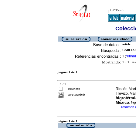
Colecció
Base de datos :
article
Búsqueda :
GARCIA-
Referencias encontradas :
refina
1
[
Mostrando:
1 .. 1
en el
página 1 de 1
1 / 1
Rincón-Mart
selecciona
Trevizo, Ma
para imprimir
higrotérmi
México
.
Ing
resumen 
·
página 1 de 1