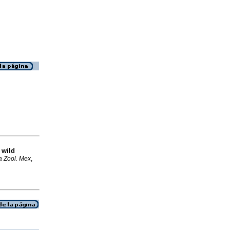
 wild
a Zool. Mex
,