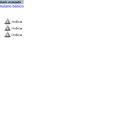
lario avanzado
mulario básico