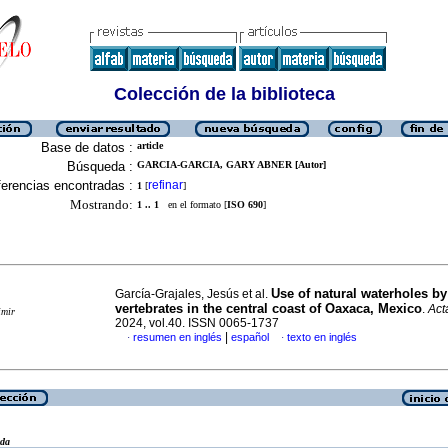
Colección de la biblioteca
Base de datos :
article
Búsqueda :
GARCIA-GARCIA, GARY ABNER [Autor]
erencias encontradas :
refinar
1
[
]
Mostrando:
1 .. 1
en el formato [
ISO 690
]
Use of natural waterholes by
García-Grajales, Jesús et al.
vertebrates in the central coast of Oaxaca, Mexico
.
Act
imir
2024, vol.40. ISSN 0065-1737
|
resumen en inglés
español
texto en inglés
·
·
eda