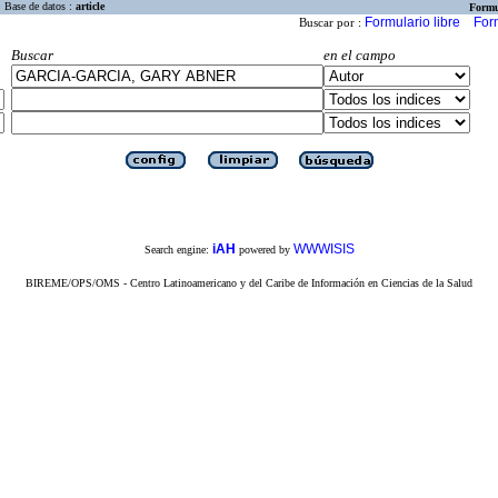
Base de datos :
article
Formu
Formulario libre
For
Buscar por :
Buscar
en el campo
iAH
WWWISIS
Search engine:
powered by
BIREME/OPS/OMS - Centro Latinoamericano y del Caribe de Información en Ciencias de la Salud