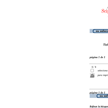
Ref
página 1 de 1
1 / 1
selecciona
para impr
página 1 de 1
Refinar la búsqu