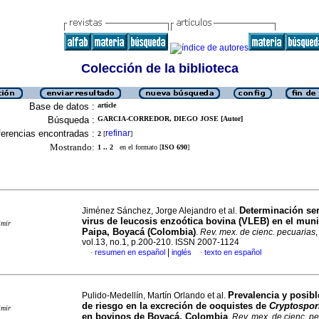
Colección de la biblioteca
Base de datos :
article
Búsqueda :
GARCIA-CORREDOR, DIEGO JOSE [Autor]
erencias encontradas :
refinar
2
[
]
Mostrando:
1 .. 2
en el formato [
ISO 690
]
Determinación ser
Jiménez Sánchez, Jorge Alejandro et al.
virus de leucosis enzoótica bovina (VLEB) en el muni
imir
Paipa, Boyacá (Colombia)
.
Rev. mex. de cienc. pecuarias
vol.13, no.1, p.200-210. ISSN 2007-1124
|
resumen en español
inglés
texto en español
·
·
Prevalencia y posibl
Pulido-Medellín, Martín Orlando et al.
de riesgo en la excreción de ooquistes de
Cryptospor
imir
en bovinos de Boyacá, Colombia
.
Rev. mex. de cienc. p