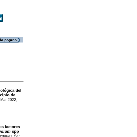
ológica del
cipio de
, Mar 2022,
es factores
idium
spp
ecuarias
, Set