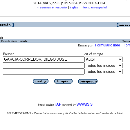
2014, vol.5, no.3, p.357-364. ISSN 2007-1124
|
resumen en español
inglés
texto en español
·
·
eda
Base de datos :
article
Formu
Formulario libre
For
Buscar por :
Buscar
en el campo
iAH
WWWISIS
Search engine:
powered by
BIREME/OPS/OMS - Centro Latinoamericano y del Caribe de Información en Ciencias de la Salud