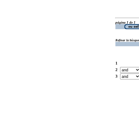
página 1 de 1
Refinar la búsqu
1
2
3