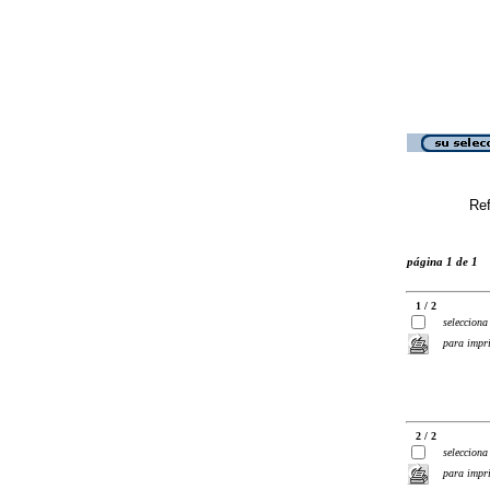
Ref
página 1 de 1
1 / 2
selecciona
para impr
2 / 2
selecciona
para impr