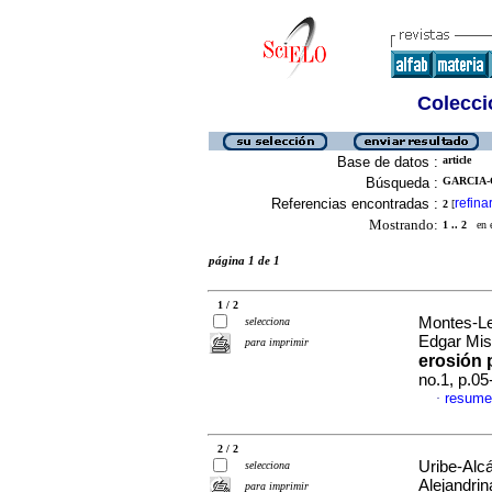
Colecció
Base de datos :
article
Búsqueda :
GARCIA-C
Referencias encontradas :
refina
2
[
Mostrando:
1 .. 2
en el
página 1 de 1
1 / 2
Montes-Leó
selecciona
Edgar Mis
para imprimir
erosión 
no.1, p.0
resume
·
2 / 2
Uribe-Alc
selecciona
Alejandrin
para imprimir