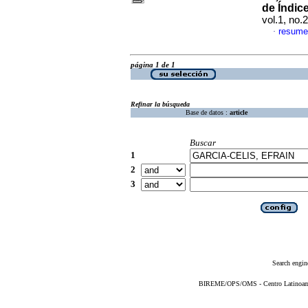
de Índic
vol.1, no.
resume
·
página 1 de 1
Refinar la búsqueda
Base de datos :
article
Buscar
1
2
3
Search engin
BIREME/OPS/OMS - Centro Latinoameri